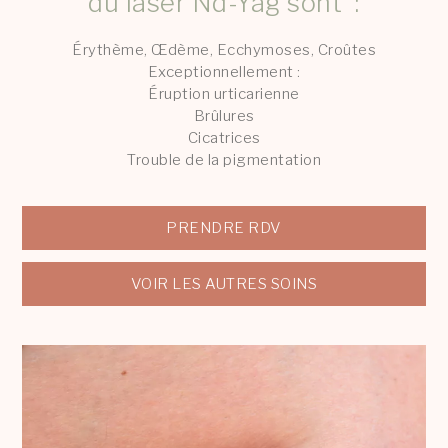
du laser Nd-Yag sont :
Érythème, Œdème, Ecchymoses, Croûtes
Exceptionnellement :
Éruption urticarienne
Brûlures
Cicatrices
Trouble de la pigmentation
PRENDRE RDV
VOIR LES AUTRES SOINS