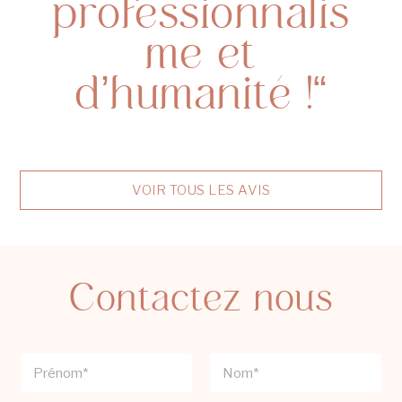
professionnalis
me et
d’humanité !“
VOIR TOUS LES AVIS
Contactez nous
N
o
m
Prénom
Nom