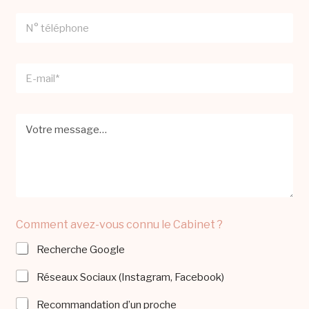
*
N
°
t
é
E
l
-
é
m
p
a
h
M
i
o
e
l
n
s
*
e
s
a
g
e
Comment avez-vous connu le Cabinet ?
Recherche Google
Réseaux Sociaux (Instagram, Facebook)
Recommandation d’un proche