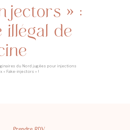
njectors » :
 illégal de
cine
inaires du Nord jugées pour injections
x « Fake-injectors » !
Prendre RDV