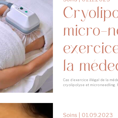
Cryolipo
micro-ne
exercice
la méde
Cas d’exercice illégal de la méd
cryolipolyse et microneedling. P
Soins
|
01.09.2023