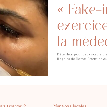
« Fake-i
exercice
la méde
Détention pour deux sœurs orig
illégales de Botox. Attention au
ous trouver ?
Mentions légales